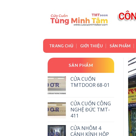
Skip
to
content
TRANG CHỦ
GIỚI THIỆU
SẢN PHẨM
SẢN PHẨM
CỬA CUỐN
TMTDOOR 68-01
CỬA CUỐN CÔNG
NGHỆ ĐỨC TMT-
411
CỬA NHÔM 4
CÁNH KÍNH HỘP