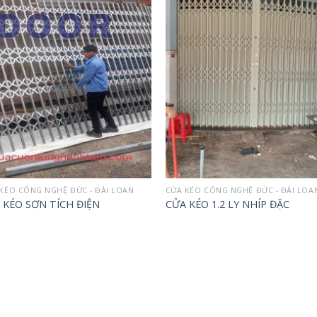
Add to
Add 
wishlist
wishl
KÉO CÔNG NGHỆ ĐỨC - ĐÀI LOAN
CỬA KÉO CÔNG NGHỆ ĐỨC - ĐÀI LOA
 KÉO SƠN TÍCH ĐIỆN
CỬA KÉO 1.2 LY NHÍP ĐẶC