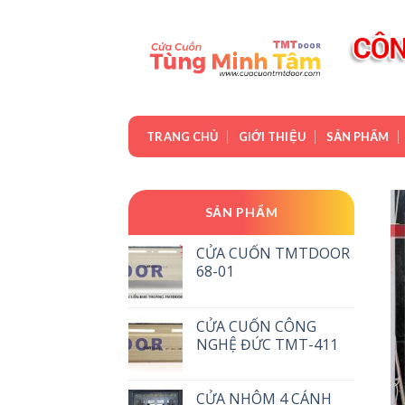
Skip
to
content
TRANG CHỦ
GIỚI THIỆU
SẢN PHẨM
SẢN PHẨM
CỬA CUỐN TMTDOOR
68-01
CỬA CUỐN CÔNG
NGHỆ ĐỨC TMT-411
CỬA NHÔM 4 CÁNH