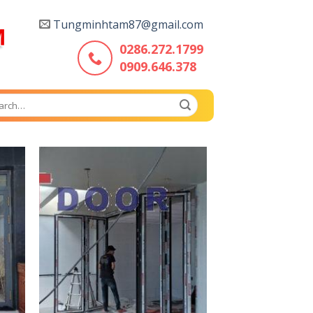
Tungminhtam87@gmail.com
0286.272.1799
0909.646.378
ch
d to
Add to
hlist
wishlist