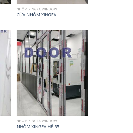
NHÔM XINGFA WINDOW
CỬA NHÔM XINGFA
d to
Add to
hlist
wishlist
NHÔM XINGFA WINDOW
NHÔM XINGFA HỆ 55