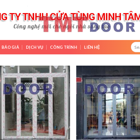
Sear
BÁO GIÁ
DỊCH VỤ
CÔNG TRÌNH
LIÊN HỆ
for:
Add to
Ad
wishlist
wis