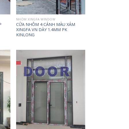
NHÔM XINGFA WINDOW
P
CỬA NHÔM 4 CÁNH MÀU XÁM
XINGFA VN DÀY 1.4MM PK
KINLONG
d to
Add to
hlist
wishlist