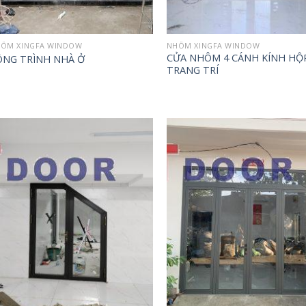
ÔM XINGFA WINDOW
NHÔM XINGFA WINDOW
CỬA NHÔM 4 CÁNH KÍNH HỘ
ÔNG TRÌNH NHÀ Ở
TRANG TRÍ
Add to
Ad
wishlist
wis