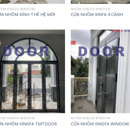
ÔM XINGFA WINDOW
NHÔM XINGFA WINDOW
ỬA NHÔM KÍNH THẾ HỆ MỚI
CỬA NHÔM XINFA 4 CÁNH
Add to
Ad
wishlist
wis
ÔM XINGFA WINDOW
NHÔM XINGFA WINDOW
ỬA NHÔM XINGFA TMTDOOR
CỬA NHÔM XINGFA WINDOW