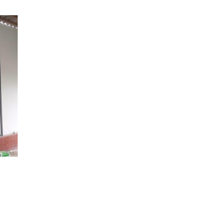
d to
hlist