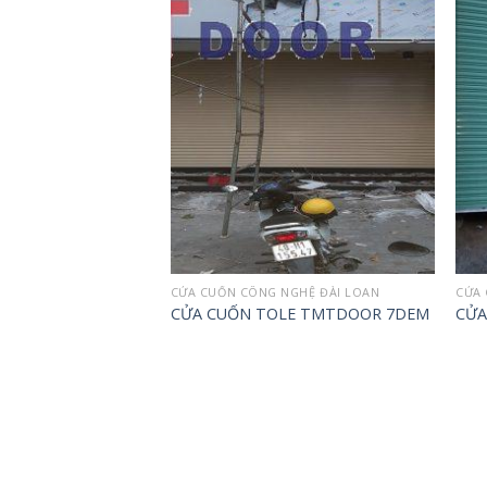
Add to
Add to
wishlist
wishlist
NGHỆ ĐÀI LOAN
CỬA CUỐN CÔNG NGHỆ ĐÀI LOAN
CỬA 
oan Lá Xám
CỬA CUỐN TOLE TMTDOOR 7DEM
CỬA