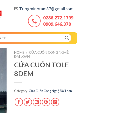
Tungminhtam87@gmail.com
0286.272.1799
0909.646.378
ch
HOME
/
CỬA CUỐN CÔNG NGHỆ
ĐÀI LOAN
CỬA CUỐN TOLE
to
st
8DEM
Category:
Cửa Cuốn Công Nghệ Đài Loan