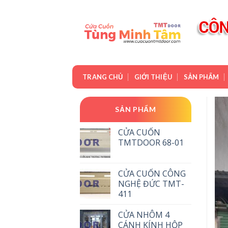
Skip
to
content
TRANG CHỦ
GIỚI THIỆU
SẢN PHẨM
SẢN PHẨM
CỬA CUỐN
TMTDOOR 68-01
CỬA CUỐN CÔNG
NGHỆ ĐỨC TMT-
411
CỬA NHÔM 4
CÁNH KÍNH HỘP