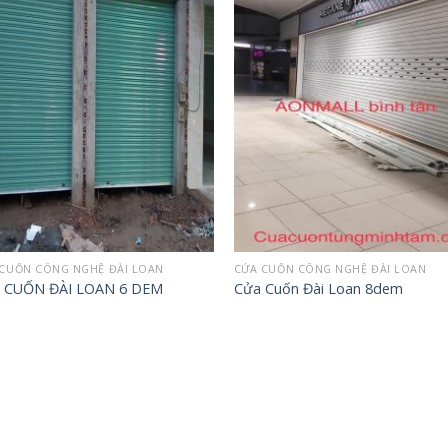
Add to
Add 
wishlist
wishl
CUỐN CÔNG NGHỆ ĐÀI LOAN
CỬA CUỐN CÔNG NGHỆ ĐÀI LOAN
 CUỐN ĐÀI LOAN 6 DEM
Cửa Cuốn Đài Loan 8dem