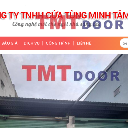
Sear
BÁO GIÁ
DỊCH VỤ
CÔNG TRÌNH
LIÊN HỆ
for:
Add 
wishli